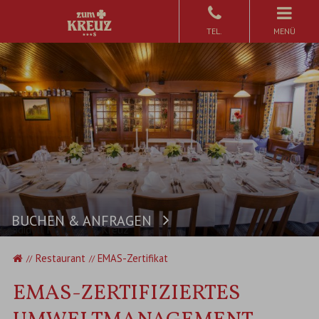
Zum
Inhalt
MENÜ
springen
BUCHEN & ANFRAGEN
Buchen
Landidyll Hotel zum Kreuz
Startseite
Restaurant
EMAS-Zertifikat
EMAS-ZERTIFIZIERTES