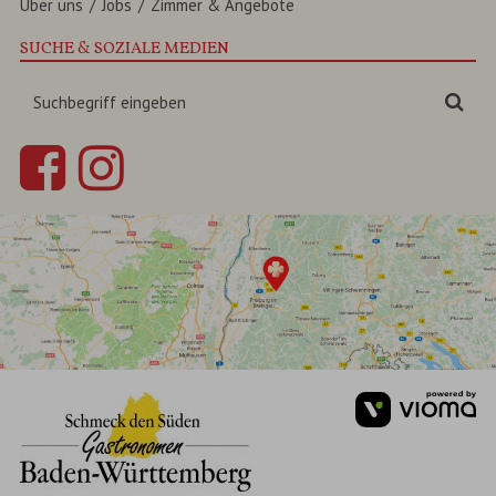
Über uns
Jobs
Zimmer & Angebote
SUCHE & SOZIALE MEDIEN
Suchbegriff
Suc
eingeben
vi
Gm