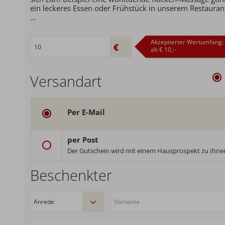
ein leckeres Essen oder Frühstück in unserem Restauran
...
Akzeptierter Wertumfang:
ab € 10,--
Versandart
Per E-Mail
per Post
Beschenkter
Deutschland: € 1,80