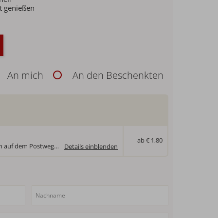
t genießen
An mich
An den Beschenkten
ab € 1,80
Der Gutschein wird mit einem Hausprospekt zu Ihnen auf dem Postweg gesandt.
Details einblenden
Der Gutschein wird mit einem Hausprospekt zu Ihnen auf dem Postweg gesandt.