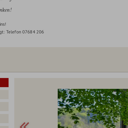
enken!
ins!
ügt: Telefon 07684 206
Gutscheinwert:
€ 