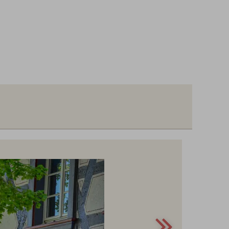
10,--