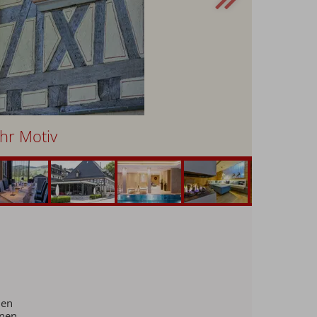
hr Motiv
hen
nnen