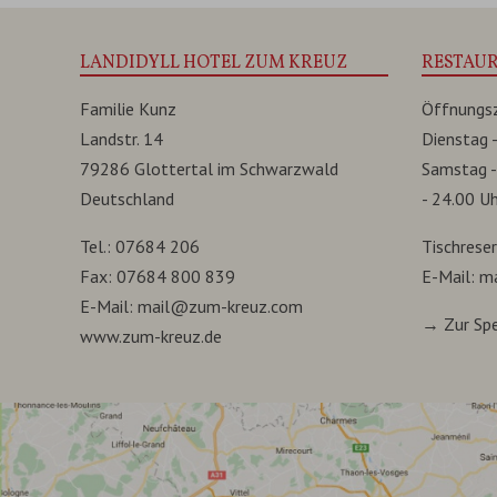
LANDIDYLL HOTEL ZUM KREUZ
RESTAU
Familie Kunz
Öffnungsz
Landstr. 14
Dienstag -
79286
Glottertal
im
Schwarzwald
Samstag -
Deutschland
- 24.00 Uh
Tel.:
07684 206
Tischrese
Fax:
07684 800 839
E-Mail:
m
E-Mail:
mail@zum-kreuz.com
→ Zur Spe
www.zum-kreuz.de